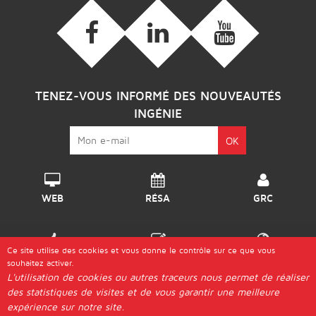
TENEZ-VOUS INFORMÉ DES NOUVEAUTÉS
INGÉNIE
WEB
RÉSA
GRC
Ce site utilise des cookies et vous donne le contrôle sur ce que vous
DISPO
GÉRER
DESTINATIONS
souhaitez activer.
L'utilisation de cookies ou autres traceurs nous permet de réaliser
des statistiques de visites et de vous garantir une meilleure
© 2026 Ingénie |
expérience sur notre site.
Les "Génies"
Postuler
Plan d'Accès
Aide & Guides
Contact