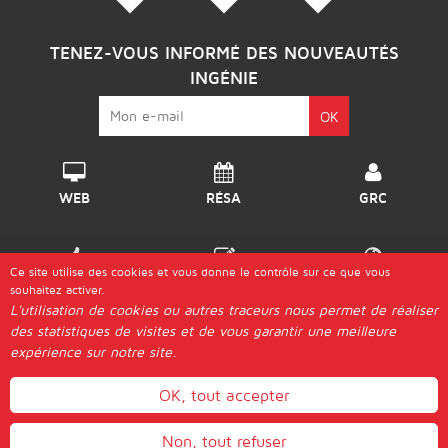
TENEZ-VOUS INFORMÉ DES NOUVEAUTÉS
INGÉNIE
WEB
RÉSA
GRC
Ce site utilise des cookies et vous donne le contrôle sur ce que vous
DISPO
GÉRER
DESTINATIONS
souhaitez activer.
L'utilisation de cookies ou autres traceurs nous permet de réaliser
des statistiques de visites et de vous garantir une meilleure
© 2026 Ingénie |
expérience sur notre site.
Les "Génies"
Postuler
Plan d'Accès
Aide & Guides
Contact
Mentions légales
Actualités
Gestion des cookies
OK, tout accepter
WEBMAIL
Non, tout refuser