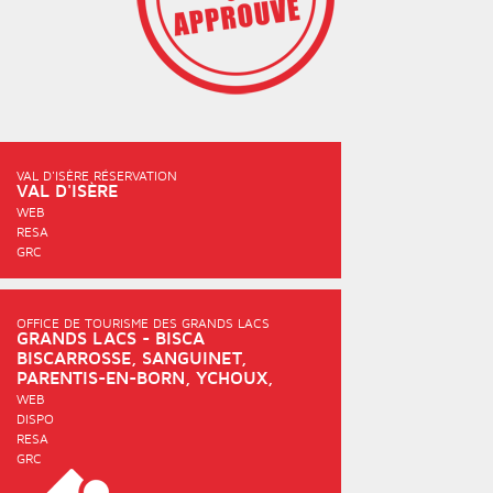
VAL D'ISÈRE RÉSERVATION
VAL D'ISÈRE
WEB
RESA
GRC
OFFICE DE TOURISME DES GRANDS LACS
GRANDS LACS - BISCA
BISCARROSSE, SANGUINET,
PARENTIS-EN-BORN, YCHOUX,
GASTES, SAINTE-EULALIE-EN-BORN,
WEB
LUË
DISPO
RESA
GRC