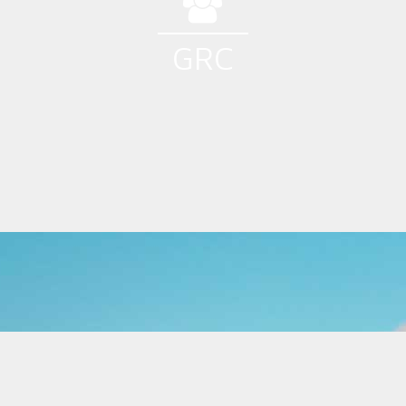
GRC
Documentation
Fréquentation
Base Clients & Contacts
Newsletter - E-mailing
SMS
Questionnaire
Avis Clients
API, Passerelles & Connecteurs GRC / CRM