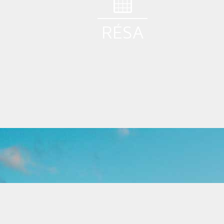
RÉSA
Billetterie - Boutique - Caisse
Groupe - Réceptif
Visites Guidées
Congrès - Séminaires
Property Management System - PMS
Centrale de Réservation (CRS)
Place de Marché
Manifestations Culturelles & Sportives
Marketing Automation