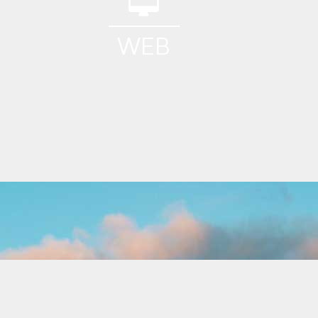
WEB
Conception - Webdesign
Fonctionnalités etourisme
CMS Ouvert & Souple
Passerelles SIT : Apidae, Tourinsoft…
Référencement
Disponibilités d'Hébergements
Vente en ligne
GRC Intégrée