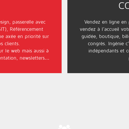
C
sign
, passerelle avec
Vendez en ligne en
SIT
),
Référencement
vendez à l’accueil votr
e axée en priorité sur
guidée
,
boutique
,
bil
s clients.
congrès
. Ingénie 
r le web mais aussi à
indépendants et c
ntation
,
newsletters
…