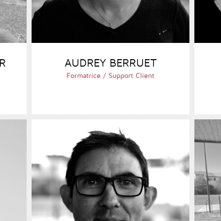
R
AUDREY BERRUET
Formatrice / Support Client