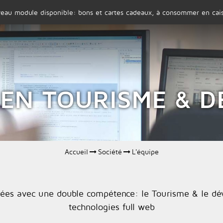
eau module disponible: bons et cartes cadeaux, à consommer en cais
SOCIÉTÉ
PRODUITS
EN TOURISME & 
Accueil
Société
L'équipe
ées avec une double compétence: le Tourisme & le d
technologies full web