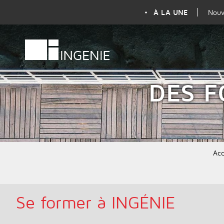
À LA UNE
Nouv
DES F
Acc
Se former à INGÉNIE