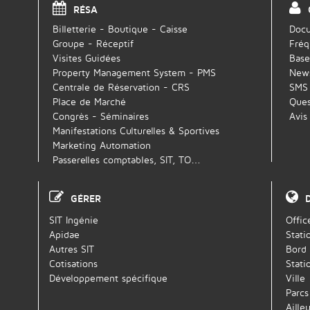
RÉSA
Billetterie - Boutique - Caisse
Docu
Groupe - Réceptif
Fréq
Visites Guidées
Base
Property Management System - PMS
News
Centrale de Réservation - CRS
SMS
Place de Marché
Ques
Congrès - Séminaires
Avis
Manifestations Culturelles & Sportives
Marketing Automation
Passerelles comptables, SIT, TO…
GÉRER
SIT Ingénie
Offic
Apidae
Stati
Autres SIT
Bord
Cotisations
Stati
Développement spécifique
Ville
Parcs
Ailleu