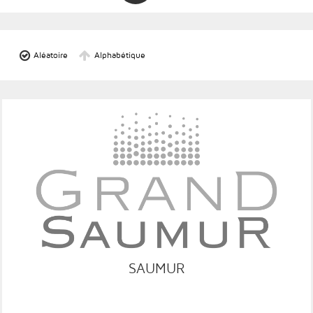
Aléatoire
Alphabétique
RESA
GRC
SAUMUR