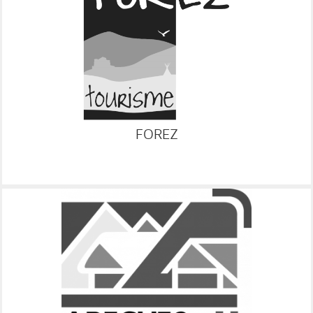
FOREZ
RESA
GRC