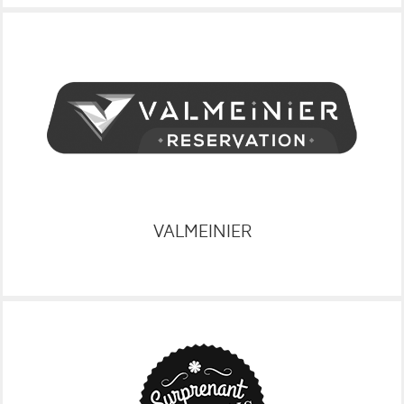
WEB
RESA
GRC
VALMEINIER
WEB
DISPO
RESA
GRC
VOIR LE SITE