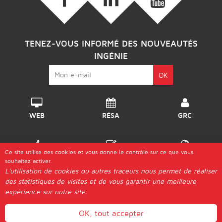
TENEZ-VOUS INFORMÉ DES NOUVEAUTÉS
INGÉNIE
WEB
RÉSA
GRC
Ce site utilise des cookies et vous donne le contrôle sur ce que vous
DISPO
GÉRER
DESTINATIONS
souhaitez activer.
L'utilisation de cookies ou autres traceurs nous permet de réaliser
des statistiques de visites et de vous garantir une meilleure
© 2026 Ingénie |
expérience sur notre site.
Les "Génies"
Postuler
Plan d'Accès
Aide & Guides
Contact
Mentions légales
Actualités
Gestion des cookies
OK, tout accepter