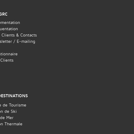
GRC
mentation
uentation
 Clients & Contacts
letter / E-mailing
tionnaire
 Clients
DESTINATIONS
e de Tourisme
on de Ski
 de Mer
on Thermale