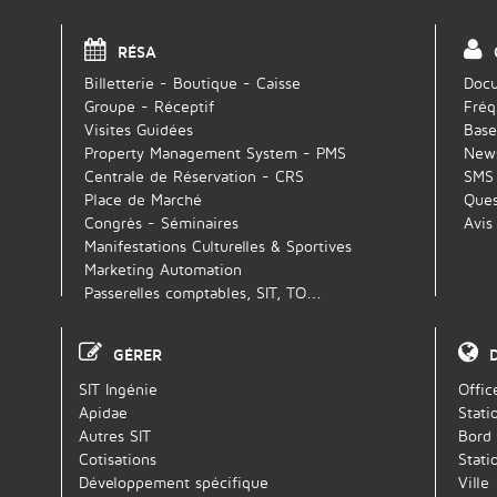
RÉSA
Billetterie - Boutique - Caisse
Docu
Groupe - Réceptif
Fréq
Visites Guidées
Base
Property Management System - PMS
News
Centrale de Réservation - CRS
SMS
Place de Marché
Ques
Congrès - Séminaires
Avis
Manifestations Culturelles & Sportives
Marketing Automation
Passerelles comptables, SIT, TO…
GÉRER
SIT Ingénie
Offic
Apidae
Stati
Autres SIT
Bord
Cotisations
Stati
Développement spécifique
Ville