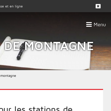
se et en ligne
Menu
CLIENTS
ACTUALITÉS
S DE MONTAGNE
e montagne
ur les stations de