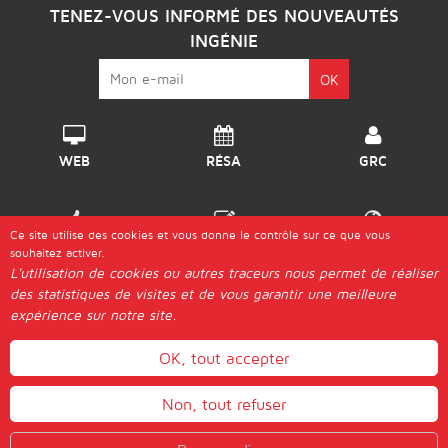
TENEZ-VOUS INFORMÉ DES NOUVEAUTÉS
INGÉNIE
WEB
RÉSA
GRC
Ce site utilise des cookies et vous donne le contrôle sur ce que vous
DISPO
GÉRER
DESTINATIONS
souhaitez activer.
L'utilisation de cookies ou autres traceurs nous permet de réaliser
des statistiques de visites et de vous garantir une meilleure
© 2026 Ingénie |
expérience sur notre site.
Les "Génies"
Postuler
Plan d'Accès
Aide & Guides
Contact
Mentions légales
Actualités
Gestion des cookies
OK, tout accepter
WEBMAIL
Non, tout refuser