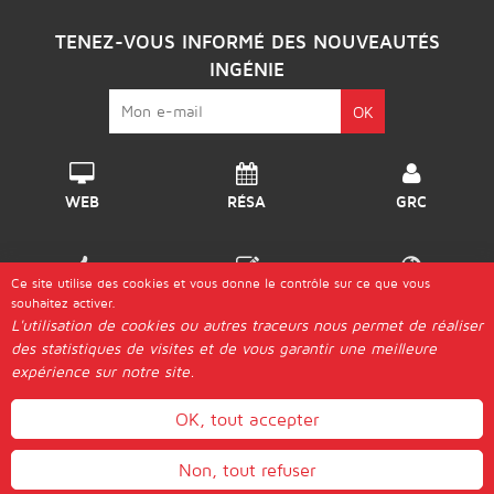
TENEZ-VOUS INFORMÉ DES NOUVEAUTÉS
INGÉNIE
WEB
RÉSA
GRC
Ce site utilise des cookies et vous donne le contrôle sur ce que vous
DISPO
GÉRER
DESTINATIONS
souhaitez activer.
L'utilisation de cookies ou autres traceurs nous permet de réaliser
des statistiques de visites et de vous garantir une meilleure
© 2026 Ingénie |
expérience sur notre site.
Les "Génies"
Postuler
Plan d'Accès
Aide & Guides
Contact
Mentions légales
Actualités
Gestion des cookies
OK, tout accepter
WEBMAIL
Non, tout refuser