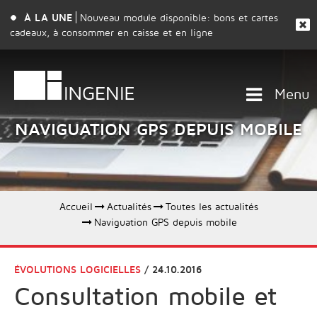
À LA UNE
Nouveau module disponible: bons et cartes
cadeaux, à consommer en caisse et en ligne
Menu
NAVIGUATION GPS DEPUIS MOBILE
Accueil
Actualités
Toutes les actualités
Naviguation GPS depuis mobile
ÉVOLUTIONS LOGICIELLES
/ 24.10.2016
Consultation mobile et