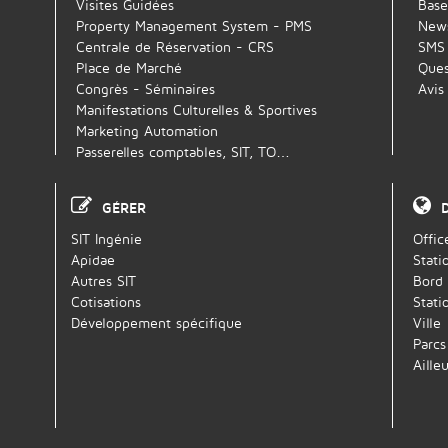
Visites Guidées
Base
Property Management System - PMS
News
Centrale de Réservation - CRS
SMS
Place de Marché
Ques
Congrès - Séminaires
Avis
Manifestations Culturelles & Sportives
Marketing Automation
Passerelles comptables, SIT, TO…
GÉRER
SIT Ingénie
Offic
Apidae
Stati
Autres SIT
Bord
Cotisations
Stati
Développement spécifique
Ville
Parcs
Ailleu