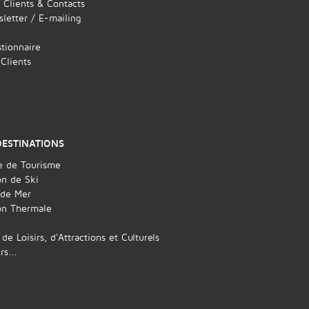
 Clients & Contacts
letter / E-mailing
tionnaire
 Clients
DESTINATIONS
e de Tourisme
on de Ski
 de Mer
on Thermale
 de Loisirs, d'Attractions et Culturels
rs...