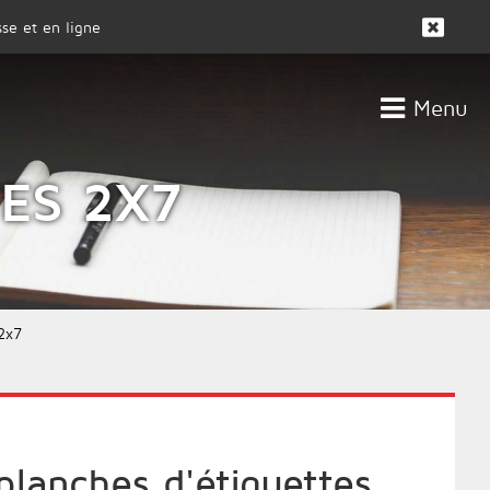
se et en ligne
Menu
CLIENTS
ACTUALITÉS
ES 2X7
2x7
lanches d'étiquettes