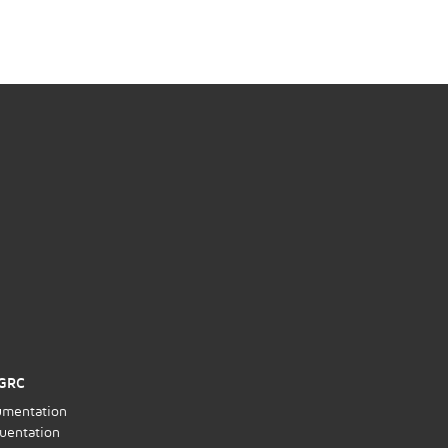
GRC
mentation
uentation