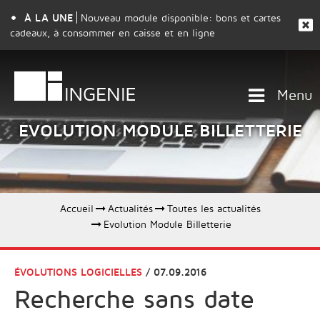
À LA UNE
Nouveau module disponible: bons et cartes
cadeaux, à consommer en caisse et en ligne
Menu
EVOLUTION MODULE BILLETTERIE
Accueil
Actualités
Toutes les actualités
Evolution Module Billetterie
ÉVOLUTIONS LOGICIELLES
/ 07.09.2016
Recherche sans date