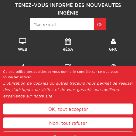
TENEZ-VOUS INFORMÉ DES NOUVEAUTÉS
INGÉNIE
WEB
RÉSA
GRC
Ce site utilise des cookies et vous donne le contrôle sur ce que vous
DISPO
GÉRER
DESTINATIONS
souhaitez activer.
L'utilisation de cookies ou autres traceurs nous permet de réaliser
des statistiques de visites et de vous garantir une meilleure
© 2026 Ingénie |
expérience sur notre site.
Les "Génies"
Postuler
Plan d'Accès
Aide & Guides
Contact
Mentions légales
Actualités
Gestion des cookies
OK, tout accepter
WEBMAIL
Non, tout refuser